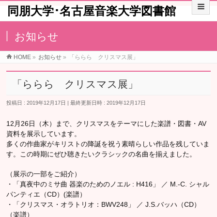
同朋大学･名古屋音楽大学図書館
お知らせ
HOME
»
お知らせ
»
「ららら クリスマス展」
「ららら クリスマス展」
投稿日 : 2019年12月17日
最終更新日時 : 2019年12月17日
12月26日（木）まで、クリスマスをテーマにした楽譜・図書・AV
資料を展示しています。
多くの作曲家がキリストの降誕を祝う素晴らしい作品を残していま
す。この時期にぜひ聴きたいクラシックの名曲を揃えました。
（展示の一部をご紹介）
・「真夜中のミサ曲 器楽のためのノエル : H416」 ／ M.-C. シャル
パンティエ（CD）(楽譜）
・「クリスマス・オラトリオ：BWV248」 ／ J.S.バッハ（CD）
（楽譜）